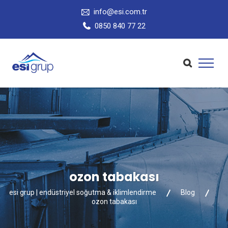
info@esi.com.tr
0850 840 77 22
ozon tabakası
esi grup | endüstriyel soğutma & iklimlendirme
Blog
ozon tabakası