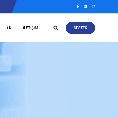
İ.K
İLETIŞIM
DESTEK