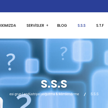
KKIMIZDA
SERVISLER
BLOG
S.S.S
S.T.F
S.S.S
esi grup | endüstriyel soğutma & iklimlendirme
S.S.S