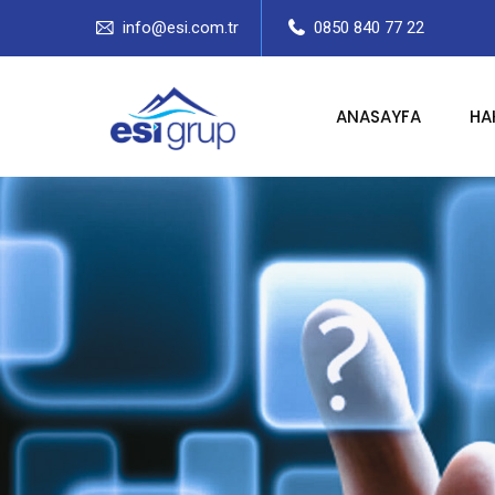
info@esi.com.tr
0850 840 77 22
ANASAYFA
HA