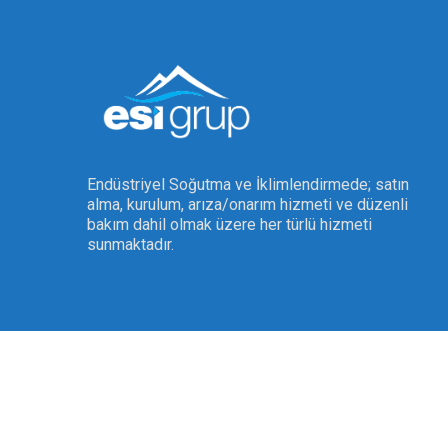
Endüstriyel Soğutma ve İklimlendirmede; satın
alma, kurulum, arıza/onarım hizmeti ve düzenli
bakım dahil olmak üzere her türlü hizmeti
sunmaktadır.
© Copyright 2022 esigrup. All Rights Reserved. |